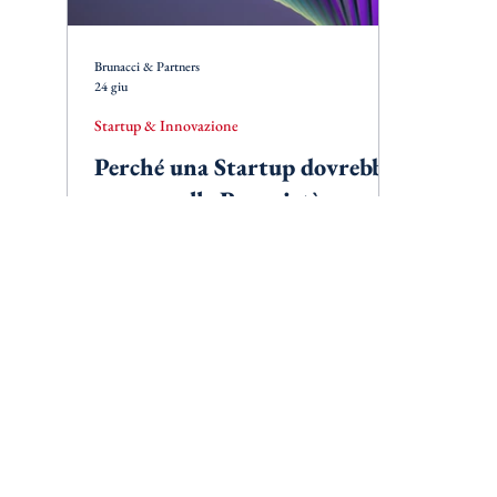
Brunacci & Partners
24 giu
Startup & Innovazione
Perché una Startup dovrebbe
pensare alla Proprietà
Intellettuale prima di cercare
investitori
La Proprietà Intellettuale non è un tema da
affrontare solo quando un prodotto è
pronto. Per una startup può rappresentare
uno degli elementi che contribuiscono a
costruire valore, attrarre investitori e
sostenere la crescita fin dalle prime fasi.